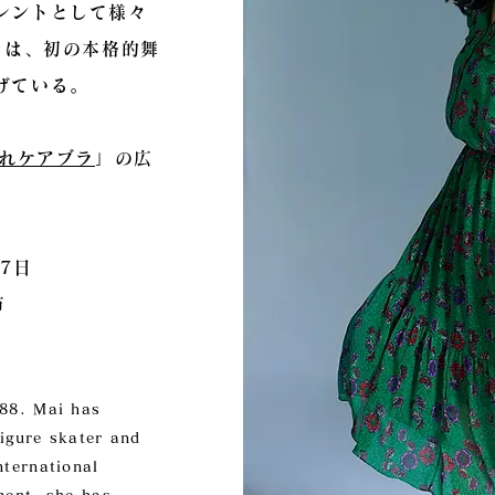
レントとして様々
には、初の本格的舞
げている。
れケアブラ
」の広
7日
市
988. Mai has
figure skater and
nternational