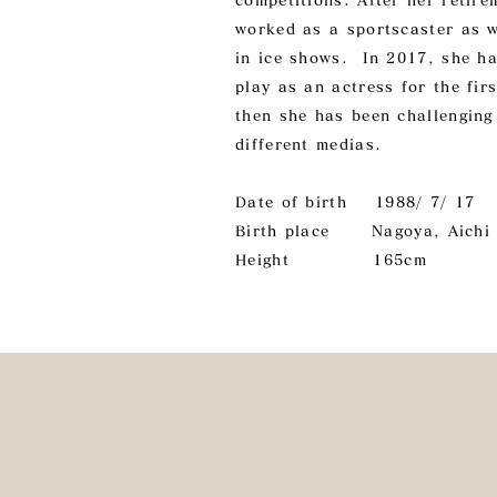
competitions. After her retire
worked as a sportscaster as w
in ice shows. In 2017, she ha
play as an actress for the fir
then she has been challenging 
different medias.
Date of birth 1988/ 7/ 17
Birth place Nagoya, Aichi
Height 165cm
News