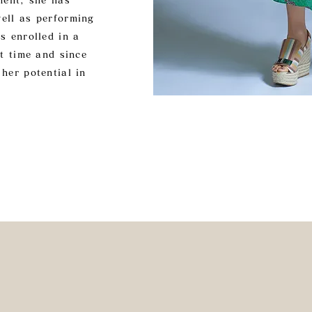
ment, she has
ell as performing
s enrolled in a
st time and since
her potential in