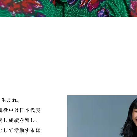
 Asada
日生まれ。
現役中は日本代表
場し成績を残し、
として活動するほ