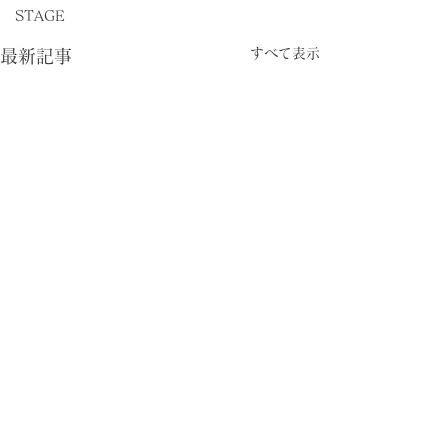
STAGE
すべて表示
最新記事
TV出演
TV出演
上田と女が吠える夜 「最
東海テレビ「スイ
コメント
も魅力的な都市はどこだ！？
演 2月23日（月