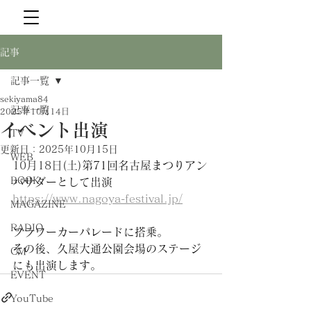
記事
記事一覧
sekiyama84
記事一覧
2025年10月14日
イベント出演
TV
更新日：
2025年10月15日
WEB
10月18日(土)
第71回名古屋まつりアン
BOOK
バサダーとして出演
https://www.nagoya-festival.jp/
MAGAZINE
RADIO
フラワーカーパレードに搭乗。
その後、久屋大通公園会場のステージ
CM
にも出演します。
EVENT
YouTube