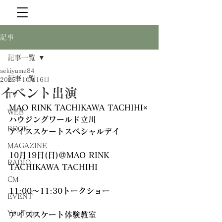
記事
記事一覧
sekiyama84
記事一覧
2025年10月16日
イベント出演
TV
MAO RINK TACHIKAWA TACHIHI×
WEB
ハウジングワールド立川
BOOK
アイススケートスペシャルデイ
MAGAZINE
10月19日(日)＠MAO RINK 
RADIO
TACHIKAWA TACHIHI
CM
11:00～11:30トークショー
EVENT
YouTube
アイススケート体験教室