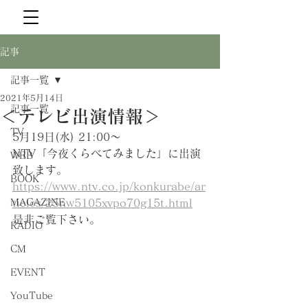
記事
記事一覧
2021年5月14日
記事一覧
＜テレビ出演情報＞
TV
5月19日(水) 21:00〜
NTV「今夜くらべてみました」に出演
WEB
致します。
BOOK
https://www.ntv.co.jp/konkurabe/ar
MAGAZINE
ticles/25nw5105xvpo70g15t.html
是非ご覧下さい。
RADIO
CM
EVENT
YouTube