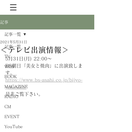
記事
記事一覧
2021年5月31日
記事一覧
＜テレビ出演情報＞
TV
5月31日(月) 22:00〜
BS朝日「美女と焼肉」に出演致しま
WEB
す。
BOOK
https://www.bs-asahi.co.jp/bijyo-
MAGAZINE
yakiniku/
是非ご覧下さい。
RADIO
CM
EVENT
YouTube