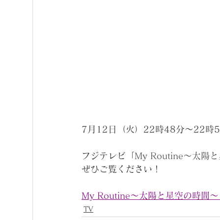
7月12日（火）22
時
48
分～
22
時
5
フジテレビ「
My Routine～太
ぜひご覧ください！
My Routine～太陽と星空の時間～ - フ
TV