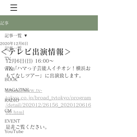
記事
記事一覧
2020年12月6日
記事一覧
＜テレビ出演情報＞
TV
12月6日(日) 16:00〜
TX「ハマっ子芸能人イチオシ！横浜お
WEB
もてなしツアー」に出演致します。
BOOK
MAGAZINE
https://www.tv-
tokyo.co.jp/broad_tvtokyo/program
RADIO
/detail/202012/26156_2020120616
CM
00.html
EVENT
是非ご覧ください。
YouTube