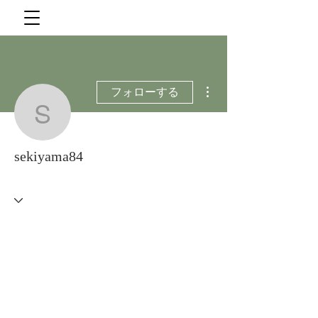
その他
フォローする
sekiyama84
sekiyama84